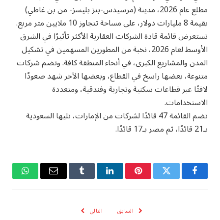
مطلع عام 2026، مدينة (مرسيدس-بنز بليسز- من بن غاطي)
بقيمة 8 مليارات دولار، على مساحة تتجاوز 10 ملايين متر مربع.
‎تستعرض قائمة قادة الشركات العقارية الأكثر تأثيرًا في الشرق
الأوسط لعام 2026، نخبة من المطورين المسهمين في تشكيل
المدن والمشاريع الكبرى، في أنحاء المنطقة كافة. وتضم شركات
متنوعة، بعضها راسخ في القطاع، وبعضها الآخر شهد صعودًا
لافتًا عبر قطاعات سكنية وتجارية وفندقية، ومتعددة
الاستخدامات.
‎تضم القائمة 47 قائدًا لشركات من الإمارات، تليها السعودية
بـ21 قائدًا، ثم مصر بـ17 قائدًا.
فيسبوك
تويتر
بينتيريست
لينكدإن
Tumblr
البريد
واتساب
الإلكتروني
السابق
التالي