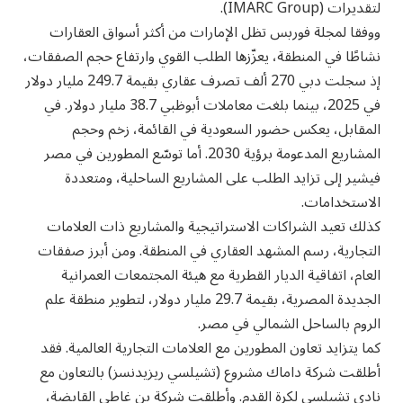
لتقديرات (IMARC Group).
‎ووفقا لمجلة فوربس تظل الإمارات من أكثر أسواق العقارات
نشاطًا في المنطقة، يعزّزها الطلب القوي وارتفاع حجم الصفقات،
إذ سجلت دبي 270 ألف تصرف عقاري بقيمة 249.7 مليار دولار
في 2025، بينما بلغت معاملات أبوظبي 38.7 مليار دولار. في
المقابل، يعكس حضور السعودية في القائمة، زخم وحجم
المشاريع المدعومة برؤية 2030. أما توسّع المطورين في مصر
فيشير إلى تزايد الطلب على المشاريع الساحلية، ومتعددة
الاستخدامات.
‎كذلك تعيد الشراكات الاستراتيجية والمشاريع ذات العلامات
التجارية، رسم المشهد العقاري في المنطقة. ومن أبرز صفقات
العام، اتفاقية الديار القطرية مع هيئة المجتمعات العمرانية
الجديدة المصرية، بقيمة 29.7 مليار دولار، لتطوير منطقة علم
الروم بالساحل الشمالي في مصر.
‎كما يتزايد تعاون المطورين مع العلامات التجارية العالمية. فقد
أطلقت شركة داماك مشروع (تشيلسي ريزيدنسز) بالتعاون مع
نادي تشيلسي لكرة القدم. وأطلقت شركة بن غاطي القابضة،