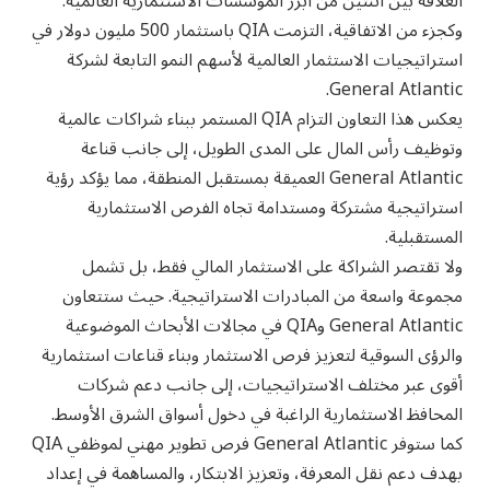
العلاقة بين اثنتين من أبرز المؤسسات الاستثمارية العالمية.
وكجزء من الاتفاقية، التزمت QIA باستثمار 500 مليون دولار في
استراتيجيات الاستثمار العالمية لأسهم النمو التابعة لشركة
General Atlantic.
يعكس هذا التعاون التزام QIA المستمر ببناء شراكات عالمية
وتوظيف رأس المال على المدى الطويل، إلى جانب قناعة
General Atlantic العميقة بمستقبل المنطقة، مما يؤكد رؤية
استراتيجية مشتركة ومستدامة تجاه الفرص الاستثمارية
المستقبلية.
ولا تقتصر الشراكة على الاستثمار المالي فقط، بل تشمل
مجموعة واسعة من المبادرات الاستراتيجية. حيث ستتعاون
General Atlantic وQIA في مجالات الأبحاث الموضوعية
والرؤى السوقية لتعزيز فرص الاستثمار وبناء قناعات استثمارية
أقوى عبر مختلف الاستراتيجيات، إلى جانب دعم شركات
المحافظ الاستثمارية الراغبة في دخول أسواق الشرق الأوسط.
كما ستوفر General Atlantic فرص تطوير مهني لموظفي QIA
بهدف دعم نقل المعرفة، وتعزيز الابتكار، والمساهمة في إعداد