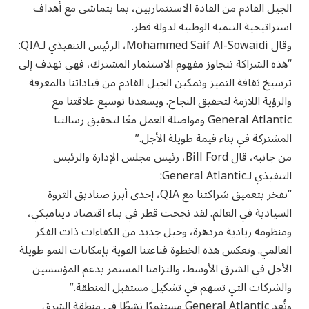
الجيل القادم من القادة الاستثماريين، بما يتماشى مع أهداف
استراتيجية التنمية الوطنية لدولة قطر.
وقال Mohammed Saif Al-Sowaidi، الرئيس التنفيذي لـQIA:
“هذه الشراكة تتجاوز مفهوم الاستثمار المشترك، فهي تهدف إلى
ترسيخ ثقافة التميز وتمكين الجيل القادم من قياداتنا بالمعرفة
والرؤية اللازمة لتحقيق النجاح. ويسعدنا توسيع علاقتنا مع
General Atlantic ومواصلة العمل معًا لتحقيق رسالتنا
المشتركة في بناء قيمة طويلة الأجل.”
من جانبه، قال Bill Ford، رئيس مجلس الإدارة والرئيس
التنفيذي لـGeneral Atlantic:
“نفخر بتعميق شراكتنا مع QIA، إحدى أبرز صناديق الثروة
السيادية في العالم. لقد نجحت قطر في بناء اقتصاد ديناميكي،
ومنظومة ريادية مزدهرة، وجيل جديد من الكفاءات ذات الفكر
العالمي. وتعكس هذه الخطوة قناعتنا القوية بإمكانات النمو طويلة
الأجل في الشرق الأوسط، والتزامنا المستمر بدعم المؤسسين
والشركات التي تسهم في تشكيل مستقبل المنطقة.”
وتُعد General Atlantic مستثمرًا نشطًا في منطقة الشرق