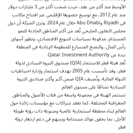
الأوسط منذ أكثر من عقد، حيث ضخت أكثر من 3 مليارات دولار
منذ عام 2012، مع توسيع حضورها الإقليمي عبر افتتاح مكاتب
في Riyadh وAbu Dhabi خلال عام 2024. وترى الشركة أن دول
مجلس التعاون الخليجي تُعد من أكثر المناطق الجاذبة للنمو
المستدام، مدفوعة بسياسات التنويع الاقتصادي، وتطور أسواق
رأس المال، والنضج المتسارع للمنظومة الريادية في المنطقة
نبذة عن Qatar Investment Authority
تُعد هيئة قطر للاستثمار (QIA) صندوق الثروة السيادي لدولة
قطر، وقد تأسست عام 2005 بهدف استثمار وإدارة احتياطيات
الدولة المالية. وتُصنف QIA ضمن أكبر وأكثر صناديق الثروة
السيادية نشاطًا على مستوى العالم.
تستثمر الهيئة في مجموعة واسعة من فئات الأصول والمناطق
الجغرافية المختلفة، كما تعقد شراكات مع مؤسسات رائدة حول
العالم لبناء محفظة استثمارية عالمية ومتنوعة ذات رؤية طويلة
الأجل، بما يحقق عوائد مستدامة ويسهم في دعم ازدهار دولة
قطر