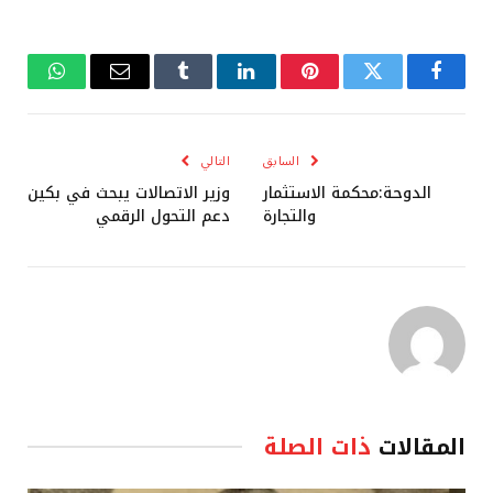
فيسبوك
تويتر
بينتيريست
لينكدإن
Tumblr
البريد
واتساب
الإلكتروني
السابق
التالي
‎الدوحة:محكمة الاستثمار
وزير الاتصالات يبحث في بكين
والتجارة
دعم التحول الرقمي
المقالات
ذات الصلة