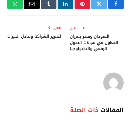
فيسبوك
تويتر
بينتيريست
لينكدإن
Tumblr
البريد
واتساب
الإلكتروني
السابق
التالي
السودان وقطر يعززان
لتعزيز الشراكة وتبادل الخبرات
التعاون في مجالات التحول
الرقمي والتكنولوجيا
المقالات
ذات الصلة