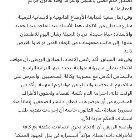
بصدور حكم قضى بالسجن والغرامة وفقاً لقانون جرائم
المعلوماتية.
​وفي إطار سعيه لمتابعة الأوضاع القانونية والإنسانية للزميلة،
سارع قياديان من الاتحاد، هما الأستاذ عبد الماجد عبد الحميد
والأستاذة حياة حميدة، بزيارة الزميلة رشان اليوم للاطمئنان
عليها، إلى جانب مجموعات من الزملاء الذين توافدوا للغرض
ذاته.
​وفي هذا السياق، أكد رئيس الاتحاد، الصادق الرزيقي، أن موقف
الاتحاد ينطلق من رؤية متوازنة، يجدد فيها التزامه الراسخ
بالتضامن الكامل مع عضويته وكافة الصحفيين، والحرص على
سلامتهم الشخصية والدفاع عن مواقفهم المهنية. وأكد في
الوقت ذاته، احترامه التام لكلمة القضاء، ولحقوق الأطراف
المتضررة من أي موضوعات تتعلق بالنشر الصحفي، إيماناً منه
بضرورة سيادة حكم القانون، خاصة أن إجراءات تقديم طلب
استئناف الحكم جارية الآن.
​وأوضح الرزيقي أن الاتحاد يجري اتصالات مكثفة مع كافة
الأطراف ذات الصلة، مؤكداً استمراره في بذل الجهود الممكنة