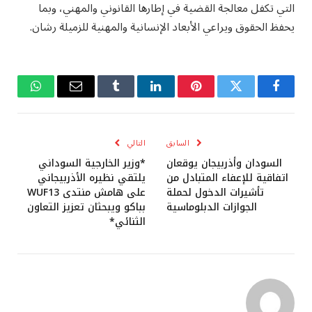
التي تكفل معالجة القضية في إطارها القانوني والمهني، وبما
يحفظ الحقوق ويراعي الأبعاد الإنسانية والمهنية للزميلة رشان.
فيسبوك
تويتر
بينتيريست
لينكدإن
Tumblr
البريد
واتساب
الإلكتروني
السابق
التالي
السودان وأذربيجان يوقعان
*وزير الخارجية السوداني
اتفاقية للإعفاء المتبادل من
يلتقي نظيره الأذربيجاني
تأشيرات الدخول لحملة
على هامش منتدى WUF13
الجوازات الدبلوماسية
بباكو ويبحثان تعزيز التعاون
الثنائي*