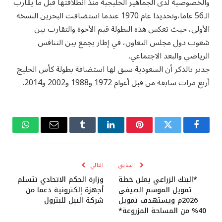
والخصوصية لدى الجماهير الخليجية منذ انطلاقتها قبل ما يقارب
الـ56 عاما،وتحديدا عام 1970 عندما استضافت البحرين النسخة
الأولى، حيث تعكس هذه البطولة قيم الأخوة والتقارب بين
شعوب دول مجلس التعاون، في إطار يجمع بين التنافس
الرياضي والبعد الاجتماعي.
جدير بالذكر أن السعودية سبق لها استضافة بطولة كأس الخليج
أربع مرات سابقة من قبل أعوام 1972 و1988 و2002 و2014.
فيسبوك
تويتر
بينتيريست
لينكدإن
Tumblr
البريد
واتساب
الإلكتروني
السابق
التالي
*البنك الزراعي يعلن خطة
وزارة الحكم الاتحادي تتسلم
تمويل الموسم الصيفي
أجهزة إلكترونية دعما من
2026م ويستهدف تمويل
شركة النيل للبترول
40% من المساحة المزروعة*