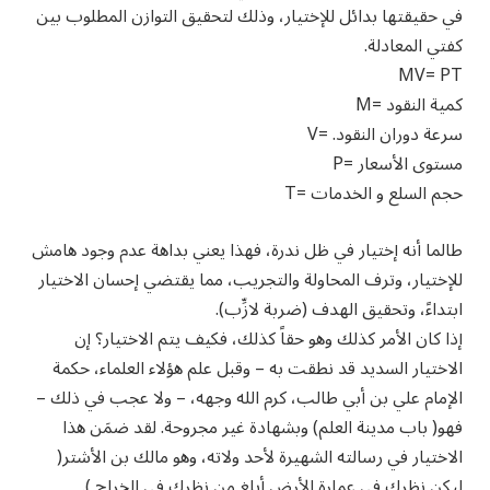
في حقيقتها بدائل للإختيار، وذلك لتحقيق التوازن المطلوب بين
كفتي المعادلة.
MV= PT
كمية النقود =M
سرعة دوران النقود. =V
مستوى الأسعار =P
حجم السلع و الخدمات =T
طالما أنه إختيار في ظل ندرة، فهذا يعني بداهة عدم وجود هامش
للإختيار، وترف المحاولة والتجريب، مما يقتضي إحسان الاختيار
ابتداءً، وتحقيق الهدف (ضربة لازِّب).
إذا كان الأمر كذلك وهو حقاً كذلك، فكيف يتم الاختيار؟ إن
الاختيار السديد قد نطقت به – وقبل علم هؤلاء العلماء، حكمة
الإمام علي بن أبي طالب، كرم الله وجهه، – ولا عجب في ذلك –
فهو( باب مدينة العلم) وبشهادة غير مجروحة. لقد ضمَن هذا
الاختيار في رسالته الشهيرة لأحد ولاته، وهو مالك بن الأشتر(
ليكن نظرك في عمارة الأرض أبلغ من نظرك في الخراج ).