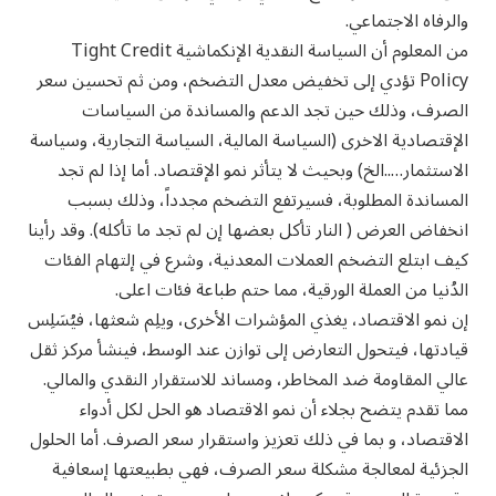
والرفاه الاجتماعي.
من المعلوم أن السياسة النقدية الإنكماشية Tight Credit
Policy تؤدي إلى تخفيض معدل التضخم، ومن ثم تحسين سعر
الصرف، وذلك حين تجد الدعم والمساندة من السياسات
الإقتصادية الاخرى (السياسة المالية، السياسة التجارية، وسياسة
الاستثمار…..الخ) وبحيث لا يتأثر نمو الإقتصاد. أما إذا لم تجد
المساندة المطلوبة، فسيرتفع التضخم مجدداً، وذلك بسبب
انخفاض العرض ( النار تأكل بعضها إن لم تجد ما تأكله). وقد رأينا
كيف ابتلع التضخم العملات المعدنية، وشرع في إلتهام الفئات
الدُنيا من العملة الورقية، مما حتم طباعة فئات اعلى.
إن نمو الاقتصاد، يغذي المؤشرات الأخرى، ويلِم شعثها، فيُسَلِس
قيادتها، فيتحول التعارض إلى توازن عند الوسط، فينشأ مركز ثقل
عالي المقاومة ضد المخاطر، ومساند للاستقرار النقدي والمالي.
مما تقدم يتضح بجلاء أن نمو الاقتصاد هو الحل لكل أدواء
الاقتصاد، و بما في ذلك تعزيز واستقرار سعر الصرف. أما الحلول
الجزئية لمعالجة مشكلة سعر الصرف، فهي بطبيعتها إسعافية