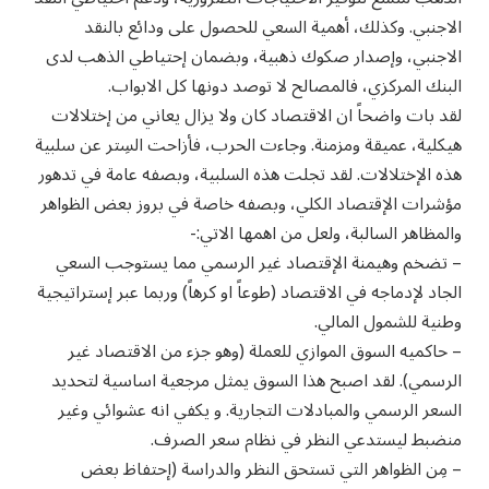
الاجنبي. وكذلك، أهمية السعي للحصول على ودائع بالنقد
الاجنبي، وإصدار صكوك ذهبية، وبضمان إحتياطي الذهب لدى
البنك المركزي، فالمصالح لا توصد دونها كل الابواب.
لقد بات واضحاً ان الاقتصاد كان ولا يزال يعاني من إختلالات
هيكلية، عميقة ومزمنة. وجاءت الحرب، فأزاحت السِتر عن سلبية
هذه الإختلالات. لقد تجلت هذه السلبية، وبصفه عامة في تدهور
مؤشرات الإقتصاد الكلي، وبصفه خاصة في بروز بعض الظواهر
والمظاهر السالبة، ولعل من اهمها الاتي:-
– تضخم وهيمنة الإقتصاد غير الرسمي مما يستوجب السعي
الجاد لإدماجه في الاقتصاد (طوعاً او كرهاً) وربما عبر إستراتيجية
وطنية للشمول المالي.
– حاكميه السوق الموازي للعملة (وهو جزء من الاقتصاد غير
الرسمي). لقد اصبح هذا السوق يمثل مرجعية اساسية لتحديد
السعر الرسمي والمبادلات التجارية. و يكفي انه عشوائي وغير
منضبط ليستدعي النظر في نظام سعر الصرف.
– مِن الظواهر التي تستحق النظر والدراسة (إحتفاظ بعض