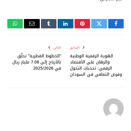
فيسبوك
تويتر
بينتيريست
لينكدإن
Tumblr
البريد
واتساب
الإلكتروني
السابق
التالي
الهوية الرقمية الوطنية
“الخطوط القطرية” تحلّق
والرهان علي الآقتصاد
بالأرباح إلى 7.08 مليار ريال
الرقمي: تحديات التحول
في 2025/2026
وفرص التعافي في السودان