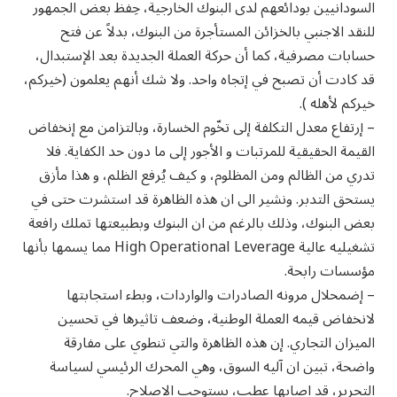
السودانيين بودائعهم لدى البنوك الخارجية، حِفظ بعض الجمهور
للنقد الاجنبي بالخزائن المستأجرة من البنوك، بدلاً عن فتح
حسابات مصرفية، كما أن حركة العملة الجديدة بعد الإستبدال،
قد كادت أن تصبح في إتجاه واحد. ولا شك أنهم يعلمون (خيركم،
خيركم لأهله ).
– إرتفاع معدل التكلفة إلى تخّوم الخسارة، وبالتزامن مع إنخفاض
القيمة الحقيقية للمرتبات و الأجور إلى ما دون حد الكفاية. فلا
تدري من الظالم ومن المظلوم، و كيف يُرفع الظلم، و هذا مأزق
يستحق التدبر. ونشير الى ان هذه الظاهرة قد استشرت حتى في
بعض البنوك، وذلك بالرغم من ان البنوك وبطبيعتها تملك رافعة
تشغيليه عالية High Operational Leverage مما يسمها بأنها
مؤسسات رابحة.
– إضمحلال مرونه الصادرات والواردات، وبطء استجابتها
لانخفاض قيمه العملة الوطنية، وضعف تاثيرها في تحسين
الميزان التجاري. إن هذه الظاهرة والتي تنطوي على مفارقة
واضحة، تبين ان آليه السوق، وهي المحرك الرئيسي لسياسة
التحرير، قد اصابها عطب، يستوجب الاصلاح.