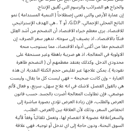
والخراج هو الضرائب والرسوم التي تُعّيق الإنتاج.
إن عمارة الأرض والتي تعني إصطلاحاً ( التنمية المستدامة ) نمو
الناتج المحلي الإجمالي، G.D.P، أو T ، هي الهدف الإستراتيجي
للاقتصاد. يرى معظم خبراء الاقتصاد أن التضخم من أشد العِلل
فتكاً بالاقتصاد، اذ يضيف إلى سوءته، تدهور سعر الصرف. إن
التضخم حقا من أعّتى أدواء الاقتصاد، مما يستوجب منحه
الاولوية في المعالجة، اذ هو ضريبة باهظة وغير مستحقة على
محدودي الدخل. وكذلك يعتقد معظمهم أن ( التضخم ظاهرة
نقودية )، يمكن علاجها عبر تقليص حجم الكتلة النقدية. ان هذه
العبارة – وإن كانت صحيحة – فهي ليست كل ما يقال، وليست
هي بالقول الفصل. لاشك في انه علاج سهل، سريع، و فعال لألم
موضعي، فإن تطاولت المعالجة أضرت بالجسد. حسب قانون
العرض والطلب، فإن زيادة العرض تؤدي بصورة مباشرة إلى
انخفاض السعر، وذلك لأن العلاقة بين (العرض، الطلب،
والسعر)علاقة عضوية لا انفصام لها، وتعمل تلقائياً وفقاً لألية
السوق البحتة، ودون حاجة إلى اي تدخل أو توجيه، فهي علاقة