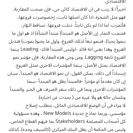
الاقتصادي.
اخيراً/ لا ريب في ان الاقتصاد كائن حي، فإن صحت المقاربة،
فهو مثل الشجرة. اذا كان اصلها ثابت، إخضوضرت فروعها،
فأثمرت. اما اذا لم يكن ثابتاً، ذبلت فروعها، تساقط النوّار،
فشحت الثمار. إن الأصل هو المبتدأ( مبتدأ النشأة) اذ هو اول ما
ينمو( يحيا)، فتنمو تبعاً لذلك الفروع، واول ما يخبو( يموت) فتذبل
الفروع. وهذا يعني انه قائد -اوليس المبتدأ قائد- Leading بينما
الفروع تابعه Lagging. ومن وحي هذه المقاربة، فإن مؤشر نمو
الاقتصاد يمثل الأصل، بينما المؤشرات الاخرى تمثل الفروع.
إستناداً الى ذلك، يمكن القول، ان نمو الاقتصاد هو المبتدأ، سيان
إن كان مقدماً او مؤخراً -فالمبتدأ يظل هو المبتدأ- بينما
المؤشرات الاخرى وبما في ذلك سعر الصرف هي الخبر. والمبتدأ
وبلسان حاله هو ولا غيره من ( يحدث عن اخباره).
لا مِراء في أن الوضع الاقتصادي الماثل، يتطلب إصلاح
مؤسسي، وربما نماذج جديدة New Models ، وهذه مسؤولية
كل أصحاب المصلحة Stakeholders بما فيهم القطاع الخاص،
وليس من الحكمة أن يظل البنك المركزي (كالسيف وحده). كذلك