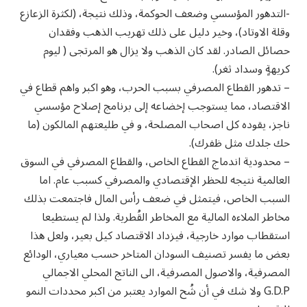
-التدهور المؤسسي وضعف الحوكمة، وذلك نتيجة، (لكثرة الزعازع
وقلة الاوتاد)، وخير دليل على ذلك تهريب الذهب وفقدان
حصائل الصادر. لقد كان الذهب ولا يزال هو المرتجى ( ليوم
كريهةٍ وسداد ثغر).
– تدهور القطاع المصرفي بسبب الحرب، وهو اكبر واهم قطاع في
الاقتصاد، مما يستوجب إخضاعه إلى برنامج إصلاح مؤسسي
ناجز، يقوده كل اصحاب المصلحة، و في طليعتهم المالكون (ما
حك جلدك مثل ظفرك).
– محدودية اندماج القطاع الخاص، والقطاع المصرفي في السوق
العالمية نتيجه للحظر الإقتصادي والمصرفي كسبب عام. اما
السبب الخاص، فيتمثل في ضعف رأس المال فاجتمعت بذلك
مخاطر الملاءه المالية مع المخاطر القُطرية. ولذا لم يستطيعا
استقطاب موارد خارجية، فيزداد الاقتصاد كيل بعير، ولعل هذا
بعض ما يفسر تصنيف السودان المتاخر حسب معياري، الودائع
المصرفية، والاصول المصرفية، الى الناتج المحلي الاجمالي
G.D.P ولا شك في أن شُح الموارد يعتبر من اكبر محددات النمو