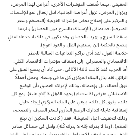
الحقيقي، بينما ضُعف المؤشرات الأخرى، أعراض لهذا المرض،
وبزوال المرض، تزول أعراضه الجانبية. لعل إغفال نمو الإقتصاد،
و التركيز على إصلاح بعض مؤشراته الفرعية (التضخم وسعر
الصرف)، قد يماثل (الإمساك بالسرج دون الحصان) و لربما
يسقط السرج و يهرب الحصان. وقد يكون في ذلك استدعاء لمثلٍ
ينضح بالحكمة (لن يستقيم الظِل و العود اعوج).
خلاصة القول، لقد أدى تراكم التداعيات السالبة للحظر
الاقتصادي والمصرفي، إلى إضعاف مؤشرات الاقتصاد الكلي.
أما الحرب فقد كانت ثالثة الأثافي، حتى كاد أن يتسع الفتق على
الراتق. لقد بذل البنك المركزي كل ما في وسعه، وحمل أحمالًا
فوق أحماله، بل وإحتماله، وذلك لإدراكه العميق بأن الوضع
الاستثنائي يفرض الاستثناء (وجهد المُقِل لا يُلام عليه). ومع كل
ذلك، وفوق كل ذلك، ينبغي على البنك المركزي إيجاد حلول
إسعافية عاجله لتدارك الوضع المأزوم لسعر الصرف والتضخم،
وذلك لتخفيف اعباء المعيشة، فقد ( كادت السكين ان تبلغ
العظم)، (وما لا يدرك جُله لا يترك كُله). ولعل في حصائل صادر
الذهب متسع لتوفير الاحتياجات الضرورية، ودعم احتياطي النقد