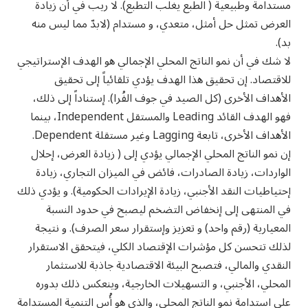
مستدامة وطبيعية ( الطبع يغلب التطبع). لا ريب في أن زيادة
العرض تمثل حل أمثل، متعدي، و مستدام (لابدّ مما ليس منه
بد).
لا شك في أن نمو الناتج المحلي الإجمالي هو الهدف الإستراتيجي
للاقتصاد. إن تحقيق هذا الهدف يؤدي تلقائياً إلى تحقيق
الأهداف الأخرى (كل الصيد في جوف الفُرا). إستناداً إلى ذلك،
فهو الهدف القائد Leading والمستقل Independent، بينما
الأهداف الأخرى، تابعة Lagging وغير مستقلة Dependent.
إن نمو الناتج المحلي الإجمالي يؤدي إلى ( زيادة العرض، إحلال
الواردات، زيادة الصادرات، فائض في الميزان التجاري، زيادة
إحتياطيات النقد الأجنبي، زيادة الإيرادات الحكومية). و يؤدي ذلك
في المنتهى إلى إنخفاض التضخم ليصبح في حدود النسبة
المعيارية (رقم واحد) و تعزيز وإستقرار سعر الصرف). و نتيجة
لذلك تتحسن كل مؤشرات الإقتصاد الكلي، فيتحقق الاستقرار
النقدي والمالي، فتصبح البيئة الاقتصادية جاذبة للاستثمار
المحلي، الأجنبي، و التسهيلات الخارجية، وينعكس ذلك بدوره
على استدامة نمو الناتج المحلي، والذي هو أُس التنمية المستدامة