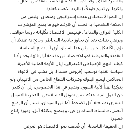
وقصيرة المدى. وقد يكون لا بد منها حسب مقتضى الحال،
ولكنها لن تدوم طويلاًَ، (فالزبد يذهب جُفاء).
إن النمو الاقتصادي هدف إستراتيجي ومتعدي، وليس من
الحكمة التضحية به تحت أي ظرف. فهو ما يمنح المؤشرات
الكلية التوازن والمناعة، فينهض الاقتصاد بكُلياته دونما خوالف،
ويرتقِي بثبات بعد أن تجاوز جاذبية المخاطر. وحَرِيٌ به عندئذ أن
يؤتي اكُله كل حين. وفي هذا السياق أرى أن تضع السياسة
النقدية والتمويلية نمو الاقتصاد في مقدمة أولوياتها. وقد رأينا
كيف انتهج الإحتياطي الفيدرالي، إبان الأزمة المالية الأخيرة،
سياسة نقدية توسعية (قروض حسنة)، بل ذهب في الاتجاه
المعاكس ليمنع البنوك وشركات القطاع الخاص من الانهيار، ولم
يتركها نهباً لألية السوق. ونشير في هذا الخصوص، إلى أن كثيرا
من الدول لم تستنكف من تمويل التنمية حتى بالعجز، فالتمويل
التنموي بطبيعته أقل تضخماً. أما في السودان، فيبدو أن الوضع
أفضل، فالنشاط السائد زراعي، و يتمتع بتكلفة أقل، ودورة إنتاج
قصيرة.
إن الحقيقة الناصعة، أن ضُعف نمو الاقتصاد هو المرض