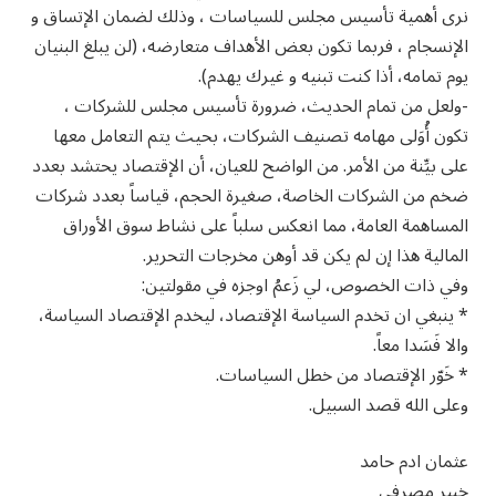
نرى أهمية تأسيس مجلس للسياسات ، وذلك لضمان الإتساق و
الإنسجام ، فربما تكون بعض الأهداف متعارضه، (لن يبلغ البنيان
يوم تمامه، أذا كنت تبنيه و غيرك يهدم).
-ولعل من تمام الحديث، ضرورة تأسيس مجلس للشركات ،
تكون أُوَلى مهامه تصنيف الشركات، بحيث يتم التعامل معها
على بيِّنة من الأمر. من الواضح للعيان، أن الإقتصاد يحتشد بعدد
ضخم من الشركات الخاصة، صغيرة الحجم، قياساً بعدد شركات
المساهمة العامة، مما انعكس سلباً على نشاط سوق الأوراق
المالية هذا إن لم يكن قد أوهن مخرجات التحرير.
وفي ذات الخصوص، لي زَعمُ اوجزه في مقولتين:
* ينبغي ان تخدم السياسة الإقتصاد، ليخدم الإقتصاد السياسة،
والا فَسَدا معاً.
* خَوّر الإقتصاد من خطل السياسات.
وعلى الله قصد السبيل.
عثمان ادم حامد
خبير مصرفي