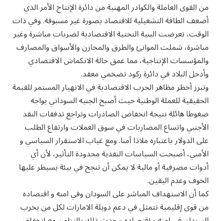
من القوى العاملة والكوادر المهنية من دائرة الإنتاج الأمر الذي
أضعف الطاقة التشغيلية للاقتصاد بصورة غير مسبوقة. وفي ذات
الوقت، تعرضت البنية التحتية الاقتصادية لضربات مباشرة وغير
مباشرة، شملت الموانئ والطرق والمخازن والأسواق والمصارف
والمؤسسات الإنتاجية، مما عمق حالة الانكماش الاقتصادي
وأدخل البلاد في دائرة ركود تضخمي معقد.
وتبرز أخطر مظاهر الحرب الاقتصادية في الانهيار المستمر للقيمة
الحقيقية للعملة الوطنية حيث أصبح الجنيه السوداني يواجه
ضغوطا هائلة نتيجة انخفاض الصادرات وتراجع تدفقات النقد
الأجنبي واتساع المضاربات في سوق العملات وارتفاع الطلب
على الدولار باعتباره ملاذا آمنا. ومع غياب الاستقرار السياسي و
الأمني، أصبحت السياسات النقدية محدودة التأثير، لأن أي
أدوات مصرفية أو مالية لا يمكن أن تنجح في بيئة يسيطر عليها
الخوف وعدم اليقين.
كما أن الاستهداف المباشر على السودان وفي امنه و اقتصاده
من قوى إقليمية تتمثل في دعم دويلة الامارات لكل من يخرب
السودان في امنه و إقتصاده و حدث ذلك بالتزامن مع انخفاض