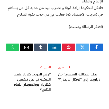
الإنتاج والبقاء.
فلتكن للحكومة إرادة قوية و تضرب بيد من حديد كل من يساهم
في تخريب الاقتصاد كما فعلت مع من خرب بقوة السلاح
(افتكر الرسالة وصلت)
فيسبوك
تويتر
بينتيريست
لينكدإن
Tumblr
البريد
واتساب
الإلكتروني
السابق
التالي
رحلة عبدالله العبسي: من
*رغم الحرب.. كارباورشيب
ديلويت إلى “لوكال مايندز”*
التركية تواصل تشغيل
كهرباء بورتسودان للعام
الثامن*