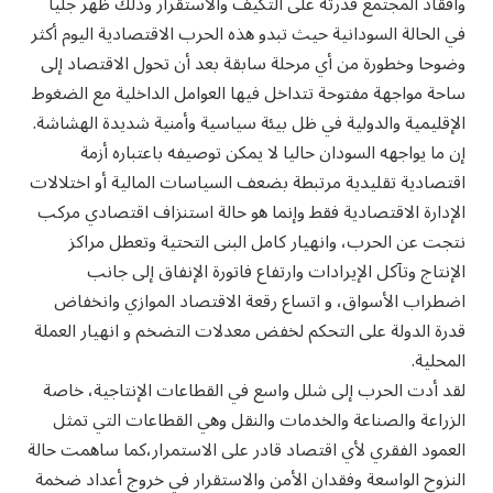
وافقاد المجتمع قدرته على التكيف والاستقرار وذلك ظهر جليا
في الحالة السودانية حيث تبدو هذه الحرب الاقتصادية اليوم أكثر
وضوحا وخطورة من أي مرحلة سابقة بعد أن تحول الاقتصاد إلى
ساحة مواجهة مفتوحة تتداخل فيها العوامل الداخلية مع الضغوط
الإقليمية والدولية في ظل بيئة سياسية وأمنية شديدة الهشاشة.
إن ما يواجهه السودان حاليا لا يمكن توصيفه باعتباره أزمة
اقتصادية تقليدية مرتبطة بضعف السياسات المالية أو اختلالات
الإدارة الاقتصادية فقط وإنما هو حالة استنزاف اقتصادي مركب
نتجت عن الحرب، وانهيار كامل البنى التحتية وتعطل مراكز
الإنتاج وتآكل الإيرادات وارتفاع فاتورة الإنفاق إلى جانب
اضطراب الأسواق، و اتساع رقعة الاقتصاد الموازي وانخفاض
قدرة الدولة على التحكم لخفض معدلات التضخم و انهيار العملة
المحلية.
لقد أدت الحرب إلى شلل واسع في القطاعات الإنتاجية، خاصة
الزراعة والصناعة والخدمات والنقل وهي القطاعات التي تمثل
العمود الفقري لأي اقتصاد قادر على الاستمرار،كما ساهمت حالة
النزوح الواسعة وفقدان الأمن والاستقرار في خروج أعداد ضخمة